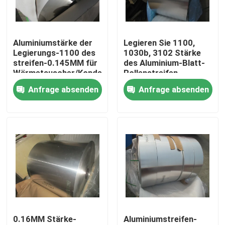
VR-Show
Aluminiumstärke der
Legieren Sie 1100,
Legierungs-1100 des
1030b, 3102 Stärke
Über uns
streifen-0.145MM für
des Aluminium-Blatt-
Wärmetauscher/Kondensator
Rollenstreifen-
0.15MM
Anfrage absenden
Anfrage absenden
Werksbesichtigung
Qualitätskontrolle
Kontakt mit uns
Neuigkeiten
0.16MM Stärke-
Aluminiumstreifen-
Rechtssachen