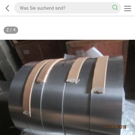
2
/
4