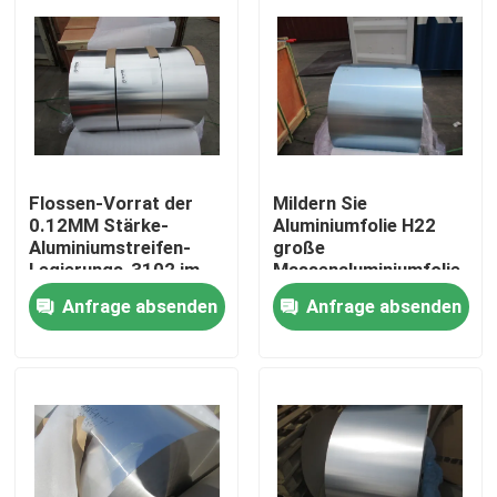
Flossen-Vorrat der
Mildern Sie
0.12MM Stärke-
Aluminiumfolie H22
Aluminiumstreifen-
große
Legierungs-3102 im
Massenaluminiumfolie-
Wärmetauscher
Legierung 1100
Anfrage absenden
Anfrage absenden
Rolls/0.13MM
Zu Hause
Produkte
Videos