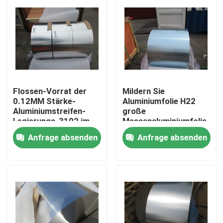
Flossen-Vorrat der
Mildern Sie
0.12MM Stärke-
Aluminiumfolie H22
Aluminiumstreifen-
große
Legierungs-3102 im
Massenaluminiumfolie-
Wärmetauscher
Legierung 1100
Anfrage absenden
Anfrage absenden
Rolls/0.13MM
Zu Hause
Produkte
Videos