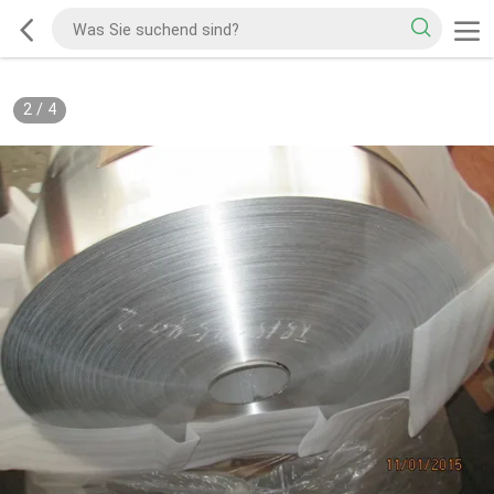
2
/
4