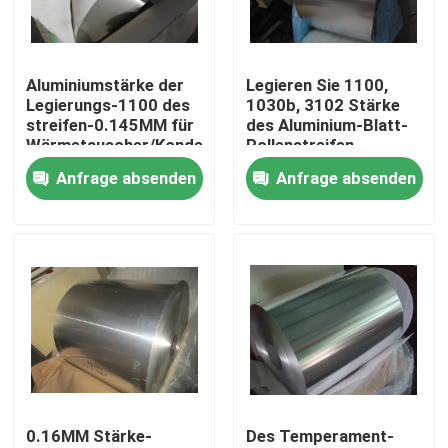
VR-Show
Aluminiumstärke der
Legieren Sie 1100,
Legierungs-1100 des
1030b, 3102 Stärke
Über uns
streifen-0.145MM für
des Aluminium-Blatt-
Wärmetauscher/Kondensator
Rollenstreifen-
0.15MM
Anfrage absenden
Anfrage absenden
Werksbesichtigung
Qualitätskontrolle
Kontakt mit uns
Neuigkeiten
0.16MM Stärke-
Des Temperament-
Rechtssachen