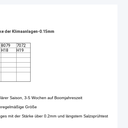
rke der Klimaanlagen-0.15mm
8079
7072
H18
H19
ulärer Saison, 3-5 Wochen auf Boomjahreszeit
unregelmäßige Größe
rages mit der Stärke über 0.2mm und längstem Salzsprühtest