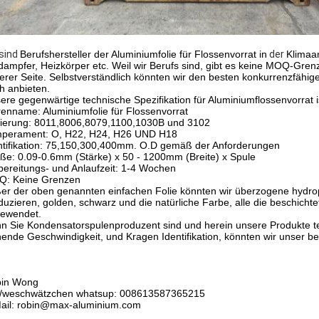
 sind
Berufshersteller der Aluminiumfolie für Flossenvorrat in
der
Klimaa
dampfer, Heizkörper etc. Weil wir Berufs sind, gibt es keine MOQ-Gre
erer Seite. Selbstverständlich könnten wir den besten konkurrenzfähige
h anbieten.
ere gegenwärtige technische Spezifikation für Aluminiumflossenvorrat is
enname: Aluminiumfolie für Flossenvorrat
ierung: 8011,8006,8079,1100,1030B und 3102
perament: O, H22, H24, H26 UND H18
ntifikation: 75,150,300,400mm. O.D gemäß der Anforderungen
ße: 0.09-0.6mm (Stärke) x 50 - 1200mm (Breite) x Spule
bereitungs- und Anlaufzeit: 1-4 Wochen
: Keine Grenzen
er der oben genannten einfachen Folie könnten wir überzogene hydrophi
duzieren, golden, schwarz und die natürliche Farbe, alle die beschicht
ewendet.
n Sie Kondensatorspulenproduzent sind und herein unsere Produkte ter
hende Geschwindigkeit, und Kragen Identifikation, könnten wir unser best
in Wong
-/weschwätzchen whatsup: 008613587365215
ail: robin@max-aluminium.com