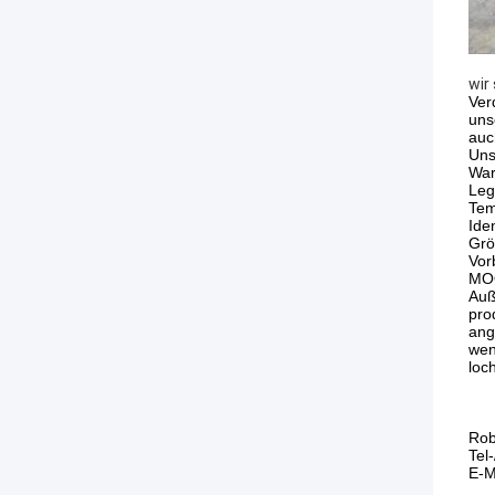
wir
Ver
uns
auc
Uns
War
Leg
Tem
Ide
Grö
Vor
MOQ
Auß
pro
ang
wen
loc
Rob
Tel
E-M