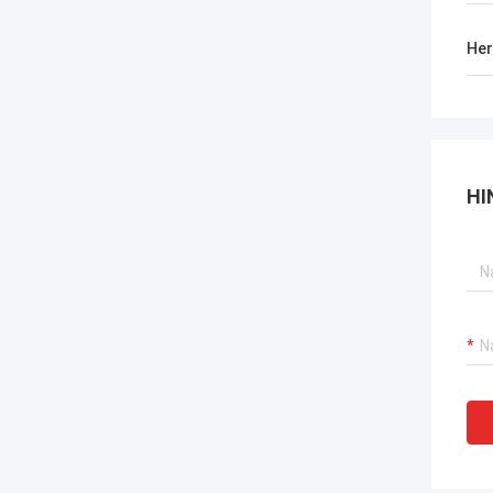
Her
HI