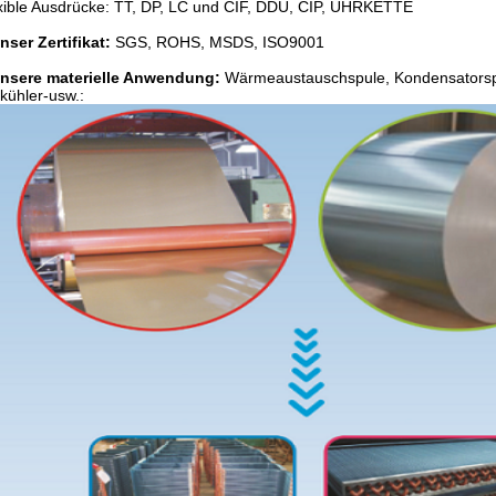
xible Ausdrücke: TT, DP, LC und CIF, DDU, CIP, UHRKETTE
nser Zertifikat:
SGS, ROHS, MSDS, ISO9001
nsere materielle Anwendung:
Wärmeaustauschspule, Kondensatorsp
tkühler-usw.: