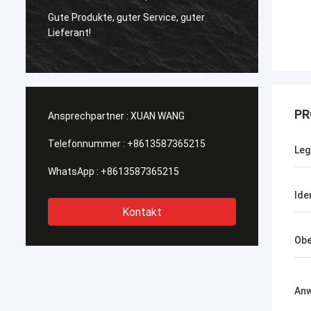
Gute Qualität, sind Sie der wirklich gut
 Service, guter
Lieferant, den ich suchte. Ich möchte
mehr bestellen. Tritt mit Ihnen bald in
Verbindung.
PR
Ansprechpartner :
XUAN WANG
Telefonnummer :
+8613587365215
Leg
WhatsApp :
+8613587365215
Ide
Kontakt
Obe
An