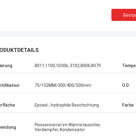
e
Bestpr
ODUKTDETAILS
ierung
8011,1100,1030b, 3102,8006,8079
Tempe
ntifikation
75/152MM/300/400/500mm
O.D
rfläche
Epoxid-, hydrophile Beschichtung
Farbe
Flossenvorrat im Wärmetauscher,
wendung
Verdampfer, Kondensator