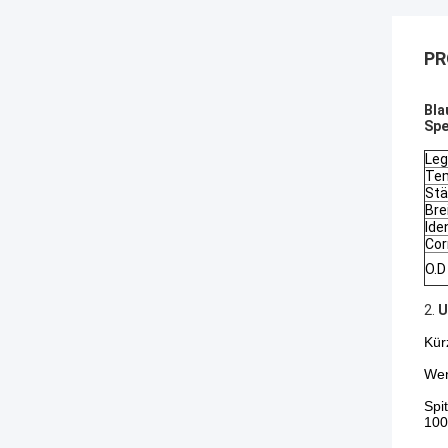
PR
Bla
Spe
Leg
Te
Stä
Bre
Ide
Cor
O.D
2.
U
Kür
Wen
Spi
100