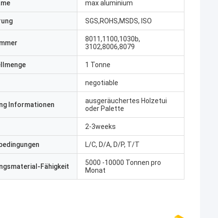
ame
max aluminium
erung
SGS,ROHS,MSDS, ISO
8011,1100,1030b,
ummer
3102,8006,8079
ellmenge
1 Tonne
negotiable
ausgeräuchertes Holzetui
ng Informationen
oder Palette
2-3weeks
bedingungen
L/C, D/A, D/P, T/T
5000 -10000 Tonnen pro
gsmaterial-Fähigkeit
Monat