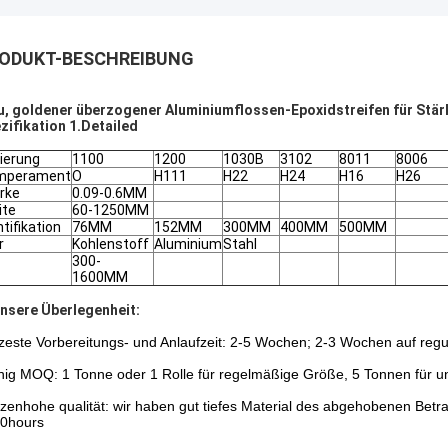
ODUKT-BESCHREIBUNG
u, goldener überzogener Aluminiumflossen-Epoxidstreifen für Stä
zifikation 1.Detailed
ierung
1100
1200
1030B
3102
8011
8006
mperament
O
H111
H22
H24
H16
H26
rke
0.09-0.6MM
ite
60-1250MM
ntifikation
76MM
152MM
300MM
400MM
500MM
r
Kohlenstoff
Aluminium
Stahl
300-
1600MM
nsere Überlegenheit:
zeste Vorbereitungs- und Anlaufzeit: 2-5 Wochen; 2-3 Wochen auf reg
ig MOQ: 1 Tonne oder 1 Rolle für regelmäßige Größe, 5 Tonnen für 
tzenhohe qualität: wir haben gut tiefes Material des abgehobenen Bet
0hours