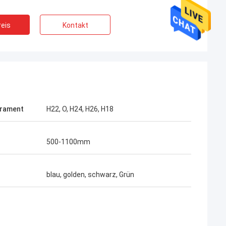
eis
Kontakt
rament
H22, O, H24, H26, H18
500-1100mm
blau, golden, schwarz, Grün